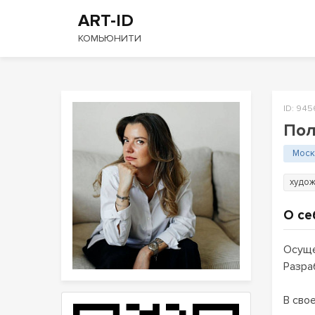
ART-ID
КОМЬЮНИТИ
ID: 94
Пол
Моск
худож
О се
Осуще
Разра
В сво