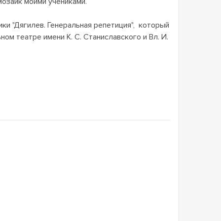
мозаик моими учениками.
ки "Дягилев. Генеральная репетиция", который
 театре имени К. С. Станиславского и Вл. И.
ия", включая мою мозаику, были отобраны
ытия дней русской культуры в Таиланде.