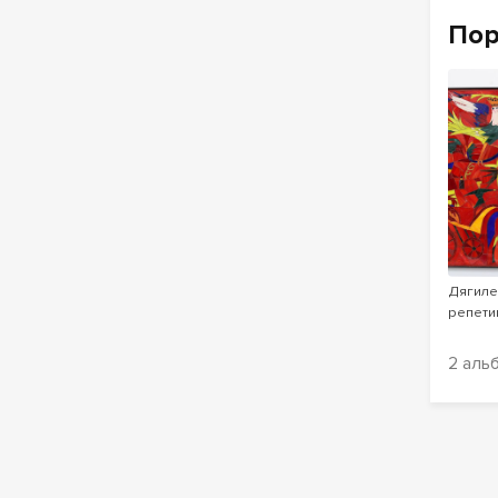
По
Дягиле
репети
2 аль