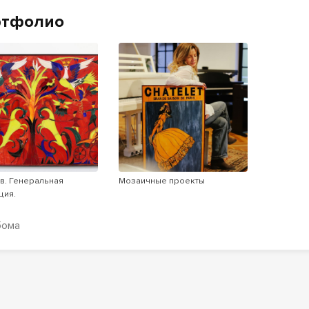
ртфолио
в. Генеральная
Мозаичные проекты
ция.
бома