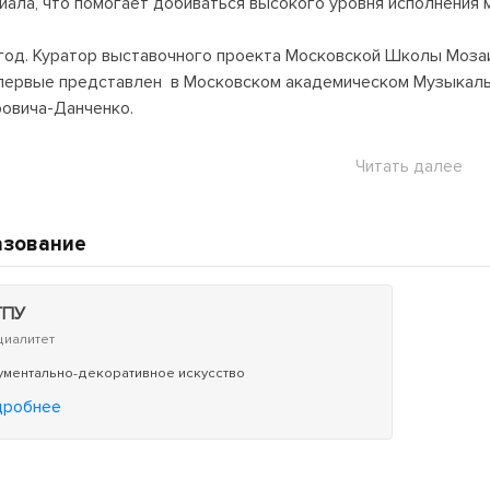
иала, что помогает добиваться высокого уровня исполнения 
год. Куратор выставочного проекта Московской Школы Мозаи
первые представлен в Московском академическом Музыкальном
овича-Данченко.
год. Восемь работ из проекта "Дягилев. Генеральная репетиц
Читать далее
терством культуры РФ для представления на церемонии откр
азование
ГПУ
циалитет
ментально-декоративное искусство
дробнее