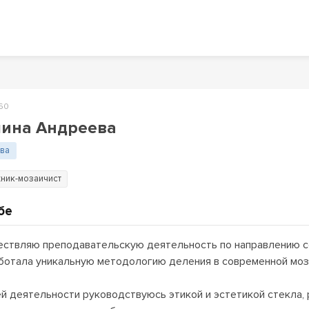
560
ина Андреева
ва
ник-мозаичист
бе
ствляю преподавательскую деятельность по направлению с
ботала уникальную методологию деления в современной моза
ей деятельности руководствуюсь этикой и эстетикой стекла