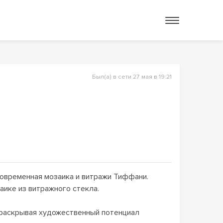
Был(а) в сети 27 мая в 19:21
овременная мозаика и витражи Тиффани.
ике из витражного стекла.
, раскрывая художественный потенциал